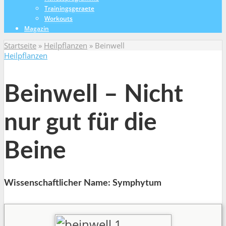
Trainingsgeraete
Workouts
Magazin
Startseite
»
Heilpflanzen
»
Beinwell
Heilpflanzen
Beinwell – Nicht
nur gut für die
Beine
Wissenschaftlicher Name: Symphytum