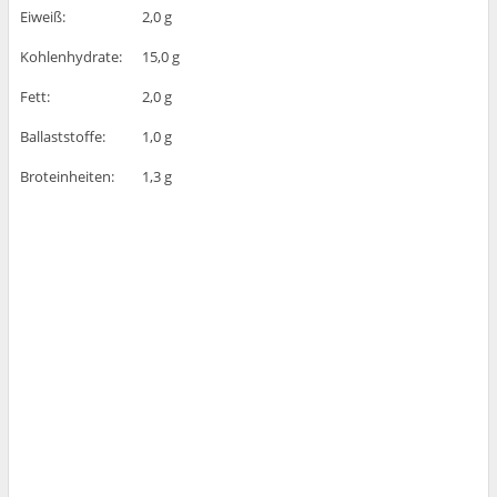
Eiweiß:
2,0 g
Kohlenhydrate:
15,0 g
Fett:
2,0 g
Ballaststoffe:
1,0 g
Broteinheiten:
1,3 g