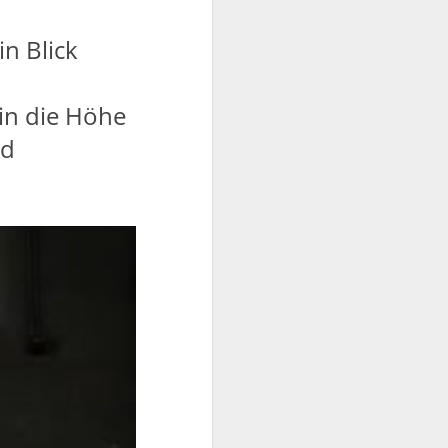
n Blick
in die Höhe
nd