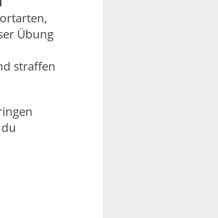
u
ortarten,
eser Übung
d straffen
ringen
r du