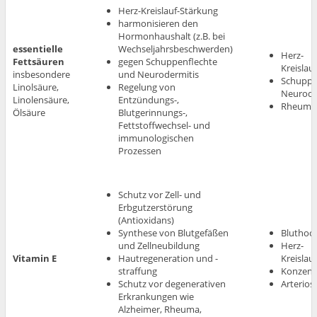
Herz-Kreislauf-Stärkung
harmonisieren den
Hormonhaushalt (z.B. bei
essentielle
Wechseljahrsbeschwerden)
Herz-
Fettsäuren
gegen Schuppenflechte
Kreisla
insbesondere
und Neurodermitis
Schuppe
Linolsäure,
Regelung von
Neurode
Linolensäure,
Entzündungs-,
Rheumato
Ölsäure
Blutgerinnungs-,
Fettstoffwechsel- und
immunologischen
Prozessen
Schutz vor Zell- und
Erbgutzerstörung
(Antioxidans)
Synthese von Blutgefäßen
Bluthoc
und Zellneubildung
Herz-
Vitamin E
Hautregeneration und -
Kreisla
straffung
Konzent
Schutz vor degenerativen
Arterios
Erkrankungen wie
Alzheimer, Rheuma,