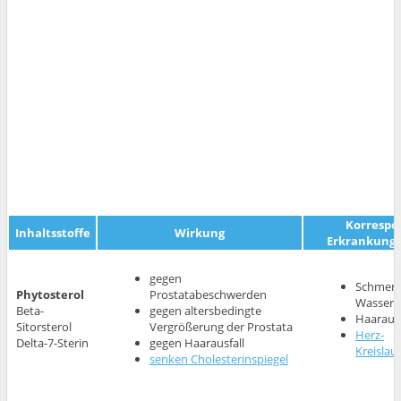
Korrespo
Inhaltsstoffe
Wirkung
Erkrankunge
gegen
Schmerz
Phytosterol
Prostatabeschwerden
Wasserl
Beta-
gegen altersbedingte
Haarausf
Sitorsterol
Vergrößerung der Prostata
Herz-
Delta-7-Sterin
gegen Haarausfall
Kreisla
senken Cholesterinspiegel