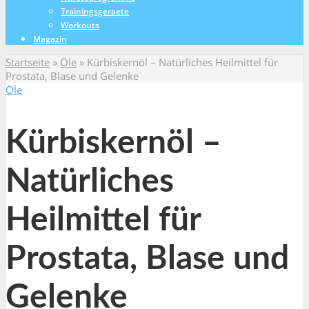
Trainingsgeraete
Workouts
Magazin
Startseite
»
Öle
»
Kürbiskernöl – Natürliches Heilmittel für
Prostata, Blase und Gelenke
Öle
Kürbiskernöl –
Natürliches
Heilmittel für
Prostata, Blase und
Gelenke