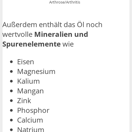
Arthrose/Arthritis
Außerdem enthält das Öl noch
wertvolle
Mineralien und
Spurenelemente
wie
Eisen
Magnesium
Kalium
Mangan
Zink
Phosphor
Calcium
Natrium