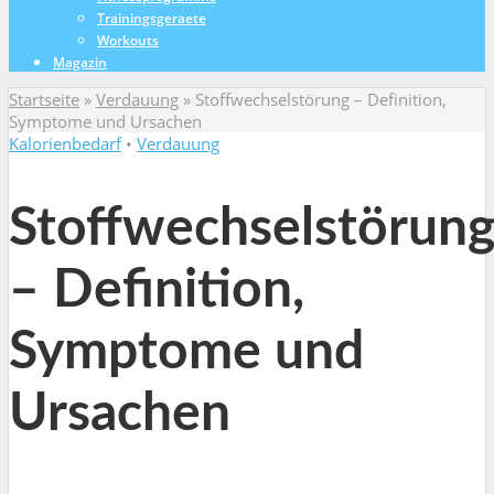
Trainingsgeraete
Workouts
Magazin
Startseite
»
Verdauung
»
Stoffwechselstörung – Definition,
Symptome und Ursachen
Kalorienbedarf
•
Verdauung
Stoffwechselstörun
– Definition,
Symptome und
Ursachen