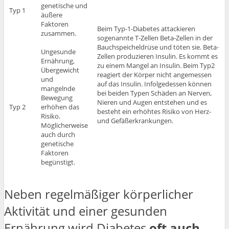
genetische und
Typ 1
äußere
Faktoren
Beim Typ-1-Diabetes attackieren
zusammen.
sogenannte T-Zellen Beta-Zellen in der
Bauchspeicheldrüse und töten sie. Beta-
Ungesunde
Zellen produzieren Insulin. Es kommt es
Ernährung,
zu einem Mangel an Insulin. Beim Typ2
Übergewicht
reagiert der Körper nicht angemessen
und
auf das Insulin. Infolgedessen können
mangelnde
bei beiden Typen Schäden an Nerven,
Bewegung
Nieren und Augen entstehen und es
Typ 2
erhöhen das
besteht ein erhöhtes Risiko von Herz-
Risiko.
und Gefäßerkrankungen.
Möglicherweise
auch durch
genetische
Faktoren
begünstigt.
Neben regelmäßiger körperlicher
Aktivität und einer gesunden
Ernährung wird Diabetes
oft auch