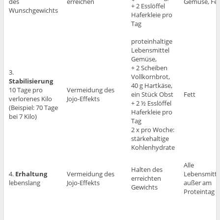
des
erreichen
Gemüse, Fet
+ 2 Esslöffel
Wunschgewichts
Haferkleie pro
Tag
proteinhaltige
Lebensmittel
Gemüse,
+ 2 Scheiben
3.
Vollkornbrot,
Stabilisierung
40 g Hartkäse,
10 Tage pro
Vermeidung des
ein Stück Obst
Fett
verlorenes Kilo
Jojo-Effekts
+ 2 ½ Esslöffel
(Beispiel: 70 Tage
Haferkleie pro
bei 7 Kilo)
Tag
2 x pro Woche:
stärkehaltige
Kohlenhydrate
Alle
Halten des
4.
Erhaltung
Vermeidung des
Lebensmitte
erreichten
lebenslang
Jojo-Effekts
außer am
Gewichts
Proteintag