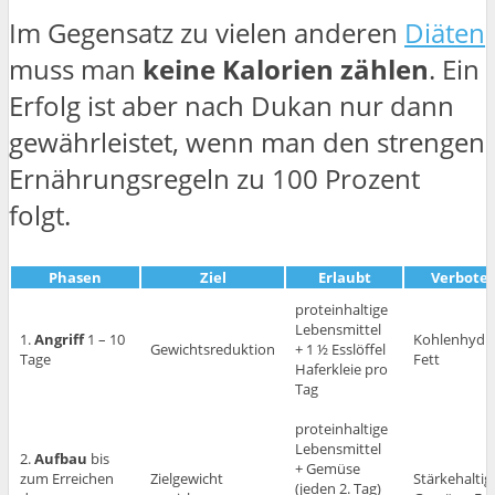
Im Gegensatz zu vielen anderen
Diäten
muss man
keine Kalorien zählen
. Ein
Erfolg ist aber nach Dukan nur dann
gewährleistet, wenn man den strengen
Ernährungsregeln zu 100 Prozent
folgt.
Phasen
Ziel
Erlaubt
Verbote
proteinhaltige
Lebensmittel
1.
Angriff
1 – 10
Kohlenhydra
Gewichtsreduktion
+ 1 ½ Esslöffel
Tage
Fett
Haferkleie pro
Tag
proteinhaltige
Lebensmittel
2.
Aufbau
bis
+ Gemüse
zum Erreichen
Zielgewicht
Stärkehaltig
(jeden 2. Tag)