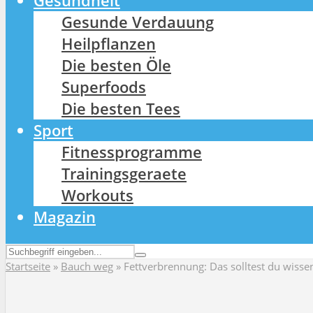
Gesundheit
Gesunde Verdauung
Heilpflanzen
Die besten Öle
Superfoods
Die besten Tees
Sport
Fitnessprogramme
Trainingsgeraete
Workouts
Magazin
Startseite
»
Bauch weg
»
Fettverbrennung: Das solltest du wisse