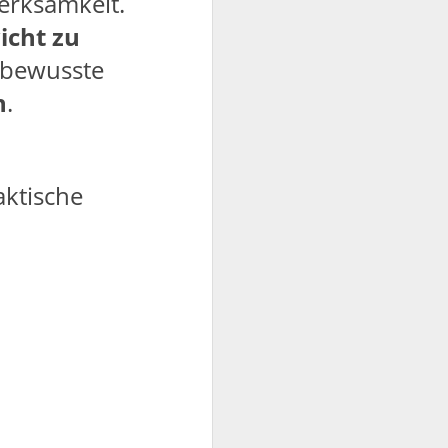
erksamkeit.
icht zu
 bewusste
n
.
aktische