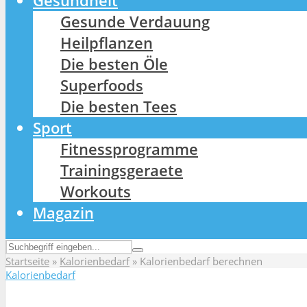
Gesundheit
Gesunde Verdauung
Heilpflanzen
Die besten Öle
Superfoods
Die besten Tees
Sport
Fitnessprogramme
Trainingsgeraete
Workouts
Magazin
Startseite
»
Kalorienbedarf
»
Kalorienbedarf berechnen
Kalorienbedarf