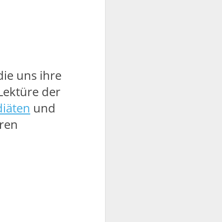
die uns ihre
Lektüre der
iäten
und
ren