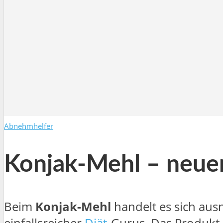
Abnehmhelfer
Konjak-Mehl – neuer
Beim
Konjak-Mehl
handelt es sich aus
einfallsreicher
Diät
-Gurus. Das Produkt 