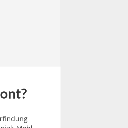
zont?
Erfindung
onjak-Mehl