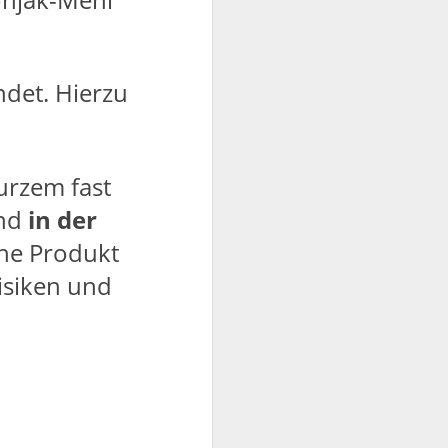
ndet. Hierzu
kurzem fast
end
in der
che Produkt
isiken und