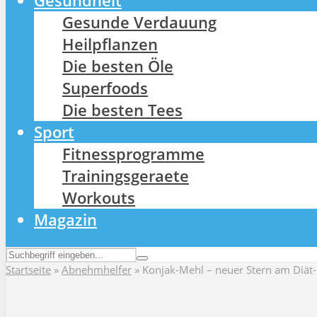
Gesundheit
Gesunde Verdauung
Heilpflanzen
Die besten Öle
Superfoods
Die besten Tees
Sport
Fitnessprogramme
Trainingsgeraete
Workouts
Magazin
Startseite
»
Abnehmhelfer
»
Konjak-Mehl – neuer Stern am Diät-