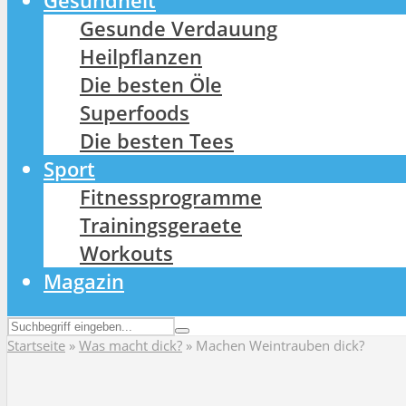
Gesundheit
Gesunde Verdauung
Heilpflanzen
Die besten Öle
Superfoods
Die besten Tees
Sport
Fitnessprogramme
Trainingsgeraete
Workouts
Magazin
Startseite
»
Was macht dick?
»
Machen Weintrauben dick?