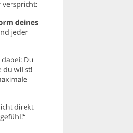
verspricht:
orm deines
nd jeder
 dabei: Du
du willst!
maximale
cht direkt
gefühl!“