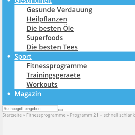
Gesundheit
Gesunde Verdauung
Heilpflanzen
Die besten Öle
Superfoods
Die besten Tees
Sport
Fitnessprogramme
Trainingsgeraete
Workouts
Magazin
Startseite
»
Fitnessprogramme
»
Programm 21 – schnell schlank