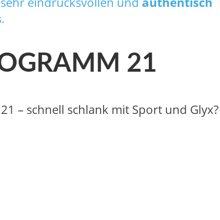
sehr eindrucksvollen und
authentisch
s
.
 PROGRAMM 21