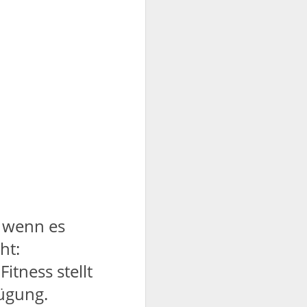
h wenn es
ht:
tness stellt
ügung.