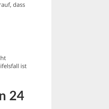
auf, dass
cht
lsfall ist
n 24