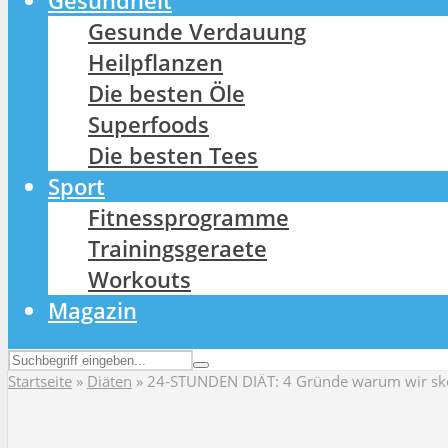
Gesundheit
Gesunde Verdauung
Heilpflanzen
Die besten Öle
Superfoods
Die besten Tees
Sport
Fitnessprogramme
Trainingsgeraete
Workouts
Magazin
Startseite
»
Diäten
»
24-STUNDEN DIÄT: 4 Gründe warum wir ske