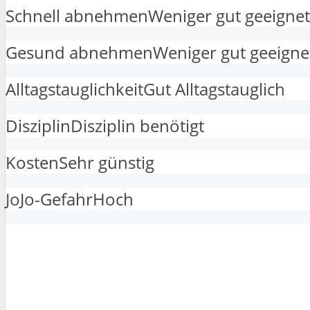
Schnell abnehmen
Weniger gut geeignet
Gesund abnehmen
Weniger gut geeigne
Alltagstauglichkeit
Gut Alltagstauglich
Disziplin
Disziplin benötigt
Kosten
Sehr günstig
JoJo-Gefahr
Hoch