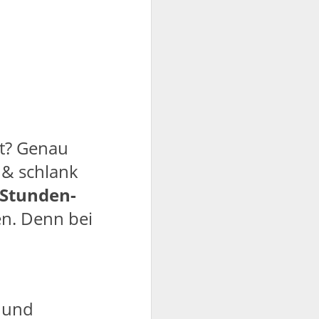
kt? Genau
 & schlank
-Stunden-
en. Denn bei
n und