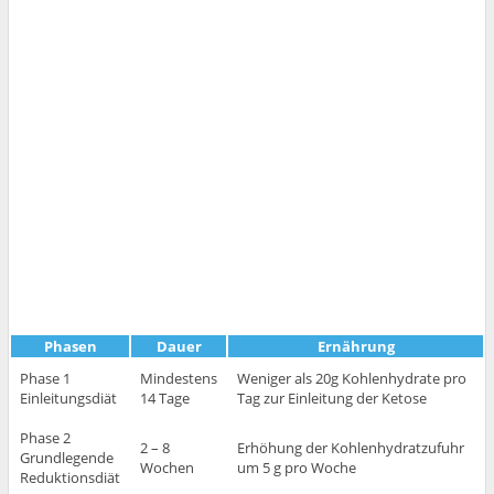
Phasen
Dauer
Ernährung
Phase 1
Mindestens
Weniger als 20g Kohlenhydrate pro
Einleitungsdiät
14 Tage
Tag zur Einleitung der Ketose
Phase 2
2 – 8
Erhöhung der Kohlenhydratzufuhr
Grundlegende
Wochen
um 5 g pro Woche
Reduktionsdiät