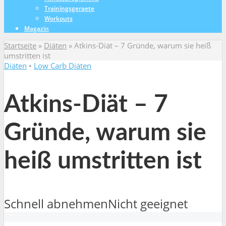
Trainingsgeraete
Workouts
Magazin
Startseite
»
Diäten
»
Atkins-Diät – 7 Gründe, warum sie heiß
umstritten ist
Diäten
•
Low Carb Diäten
Atkins-Diät – 7
Gründe, warum sie
heiß umstritten ist
Schnell abnehmen
Nicht geeignet