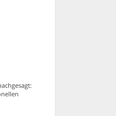
nachgesagt:
onellen