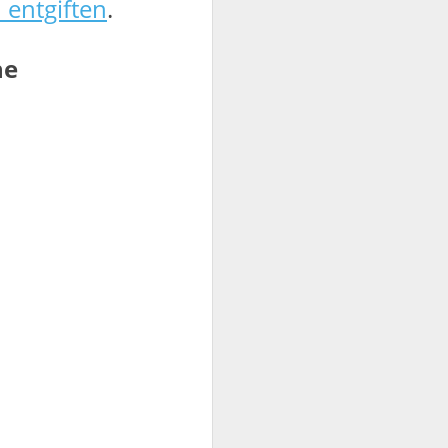
 entgiften
.
ne