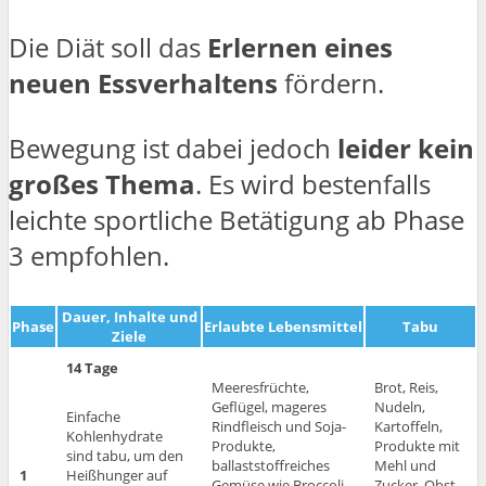
Die Diät soll das
Erlernen eines
neuen Essverhaltens
fördern.
Bewegung ist dabei jedoch
leider kein
großes Thema
. Es wird bestenfalls
leichte sportliche Betätigung ab Phase
3 empfohlen.
Dauer, Inhalte und
Phase
Erlaubte Lebensmittel
Tabu
Ziele
14 Tage
Meeresfrüchte,
Brot, Reis,
Geflügel, mageres
Nudeln,
Einfache
Rindfleisch und Soja-
Kartoffeln,
Kohlenhydrate
Produkte,
Produkte mit
sind tabu, um den
ballaststoffreiches
Mehl und
1
Heißhunger auf
Gemüse wie Broccoli,
Zucker, Obst