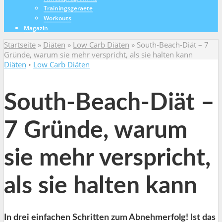
Trainingsgeraete
Workouts
Magazin
Startseite
»
Diäten
»
Low Carb Diäten
»
South-Beach-Diät – 7
Gründe, warum sie mehr verspricht, als sie halten kann
Diäten
•
Low Carb Diäten
South-Beach-Diät –
7 Gründe, warum
sie mehr verspricht,
als sie halten kann
In drei einfachen Schritten zum Abnehmerfolg! Ist das