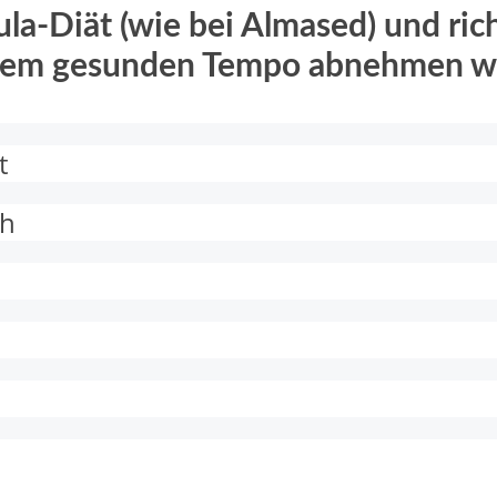
la-Diät (wie bei Almased) und rich
einem gesunden Tempo abnehmen wo
t
ch