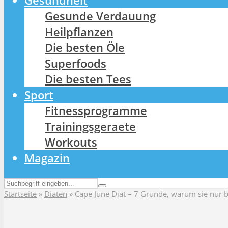
Gesundheit
Gesunde Verdauung
Heilpflanzen
Die besten Öle
Superfoods
Die besten Tees
Sport
Fitnessprogramme
Trainingsgeraete
Workouts
Magazin
Startseite
»
Diäten
»
Cape June Diät – 7 Gründe, warum sie nur 