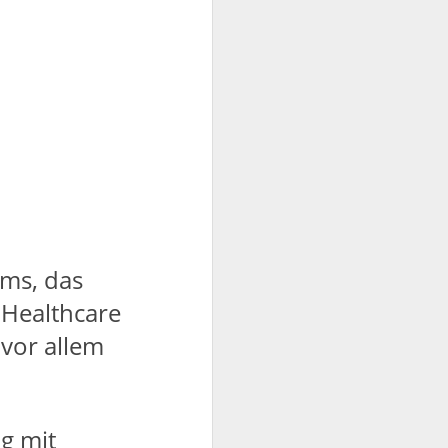
mms, das
 Healthcare
 vor allem
g mit