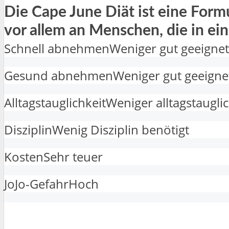
Die Cape June Diät ist eine Formu
vor allem an Menschen, die in 
Schnell abnehmen
Weniger gut geeignet
Gesund abnehmen
Weniger gut geeigne
Alltagstauglichkeit
Weniger alltagstaugli
Disziplin
Wenig Disziplin benötigt
Kosten
Sehr teuer
JoJo-Gefahr
Hoch