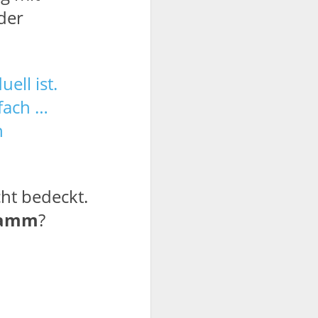
der
ell ist.
nfach …
n
cht bedeckt.
ramm
?