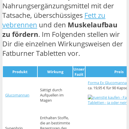
Nahrungsergänzungsmittel mit der
Tatsache, überschüssiges
Fett zu
vebrennen
und den
Muskelaufbau
zu fördern
. Im Folgenden stellen wir
Dir die einzelnen Wirkungsweisen der
Fatburner Tabletten vor.
Unser
Produkt
Wirkung
Preis
Fazit
Forma Ex Glucomannan
ca. 19,95 € für 90 Kapsel
Sättigt durch
Glucomannan
Aufquellen im
Magen
Enthalten Stoffe,
die an bestimmte
Synephrin,
Rezeptoren des