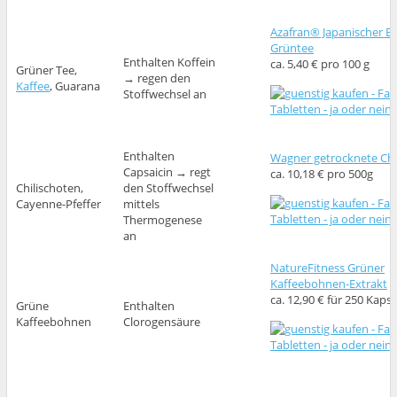
Azafran® Japanischer B
Grüntee
Enthalten Koffein
ca. 5,40 € pro 100 g
Grüner Tee,
→ regen den
Kaffee
, Guarana
Stoffwechsel an
Enthalten
Wagner getrocknete Chil
Capsaicin → regt
ca. 10,18 € pro 500g
Chilischoten,
den Stoffwechsel
Cayenne-Pfeffer
mittels
Thermogenese
an
NatureFitness Grüner
Kaffeebohnen-Extrakt
ca. 12,90 € für 250 Kaps
Grüne
Enthalten
Kaffeebohnen
Clorogensäure