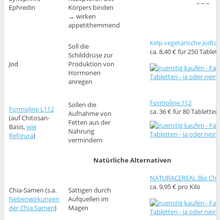
– – –
Ephredin
Körpers binden
→ wirken
appetithemmend
Kelp vegetarische Jodta
Soll die
ca. 8,40 € für 250 Tablet
Schilddrüse zur
Jod
Produktion von
Hormonen
anregen
Formoline 112
Sollen die
Formoline L112
ca. 36 € für 80 Tabletten
Aufnahme von
(auf Chitosan-
Fetten aus der
Basis,
wie
Nahrung
Refigura
)
vermindern
Natürliche Alternativen
NATURACEREAL Bio Ch
ca. 9,95 € pro Kilo
Chia-Samen (s.a.
Sättigen durch
Nebenwirkungen
Aufquellen im
der Chia Samen
)
Magen