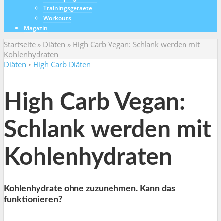
Trainingsgeraete
Workouts
Magazin
Startseite
»
Diäten
»
High Carb Vegan: Schlank werden mit
Kohlenhydraten
Diäten
•
High Carb Diäten
High Carb Vegan:
Schlank werden mit
Kohlenhydraten
Kohlenhydrate ohne zuzunehmen. Kann das
funktionieren?