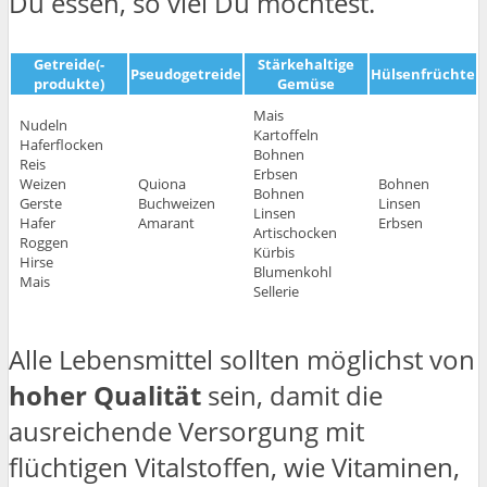
Du essen, so viel Du möchtest.
Getreide(-
Stärkehaltige
Pseudogetreide
Hülsenfrüchte
produkte)
Gemüse
Mais
Nudeln
Kartoffeln
Haferflocken
Bohnen
Reis
Erbsen
Weizen
Quiona
Bohnen
Bohnen
Gerste
Buchweizen
Linsen
Linsen
Hafer
Amarant
Erbsen
Artischocken
Roggen
Kürbis
Hirse
Blumenkohl
Mais
Sellerie
Alle Lebensmittel sollten möglichst von
hoher Qualität
sein, damit die
ausreichende Versorgung mit
flüchtigen Vitalstoffen, wie Vitaminen,