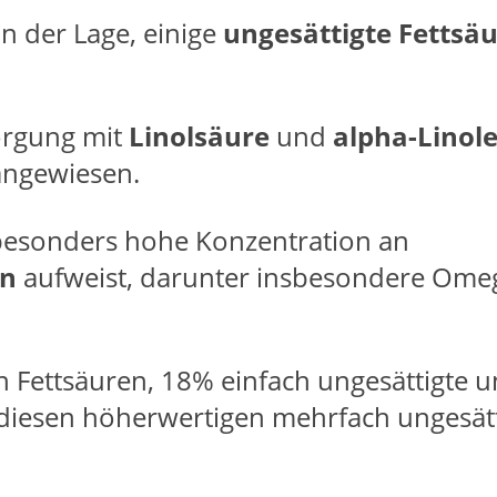
in der Lage, einige
ungesättigte Fettsä
sorgung mit
Linolsäure
und
alpha-Linol
angewiesen.
z besonders hohe Konzentration an
en
aufweist, darunter insbesondere Ome
n Fettsäuren, 18% einfach ungesättigte 
 diesen höherwertigen mehrfach ungesät