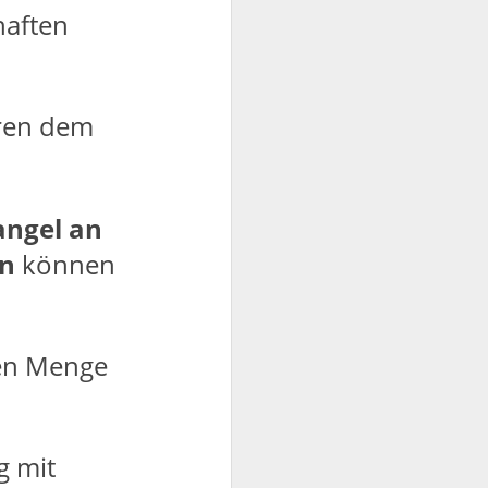
haften
ren dem
ngel an
en
können
chen Menge
g mit