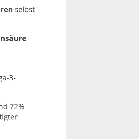
uren
selbst
ensäure
ga-3-
und 72%
tigten