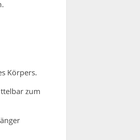
n.
es Körpers.
ittelbar zum
länger