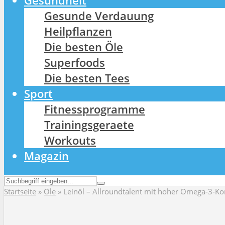
Gesundheit
Gesunde Verdauung
Heilpflanzen
Die besten Öle
Superfoods
Die besten Tees
Sport
Fitnessprogramme
Trainingsgeraete
Workouts
Magazin
Startseite
»
Öle
»
Leinöl – Allroundtalent mit hoher Omega-3-Ko