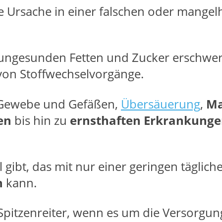
re Ursache in einer falschen oder mangel
 ungesunden Fetten und Zucker erschwe
von Stoffwechselvorgänge.
 Gewebe und Gefäßen,
Übersäuerung
,
Ma
en
bis hin zu
ernsthaften Erkrankung
l gibt, das mit nur einer geringen tägli
n
kann.
Spitzenreiter, wenn es um die Versorgun