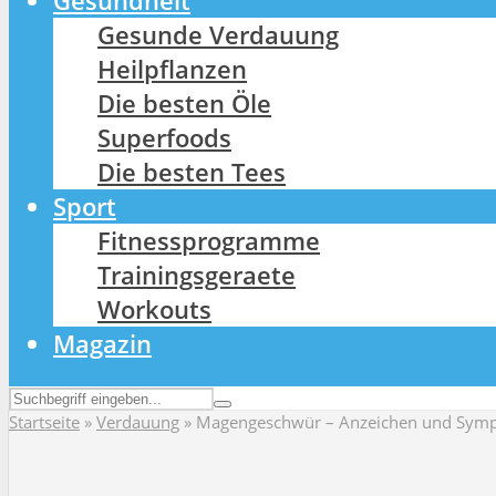
Gesundheit
Gesunde Verdauung
Heilpflanzen
Die besten Öle
Superfoods
Die besten Tees
Sport
Fitnessprogramme
Trainingsgeraete
Workouts
Magazin
Startseite
»
Verdauung
»
Magengeschwür – Anzeichen und Sympto