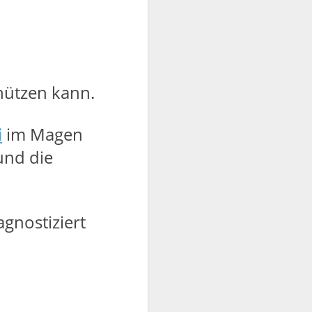
hützen kann.
i
im Magen
und die
gnostiziert