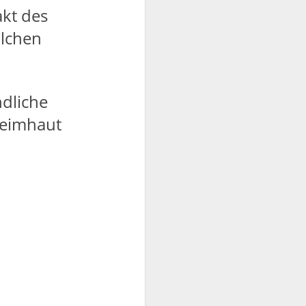
kt des
olchen
ndliche
leimhaut