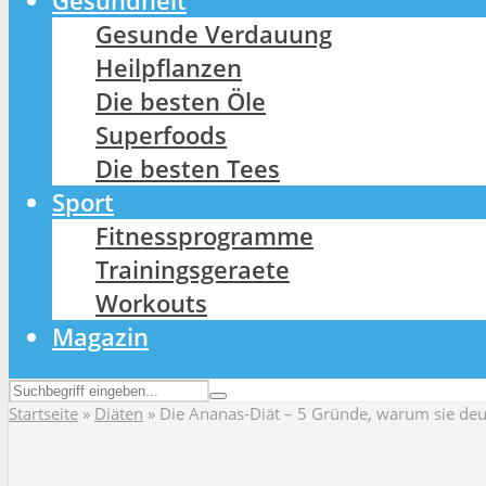
Gesundheit
Gesunde Verdauung
Heilpflanzen
Die besten Öle
Superfoods
Die besten Tees
Sport
Fitnessprogramme
Trainingsgeraete
Workouts
Magazin
Startseite
»
Diäten
»
Die Ananas-Diät – 5 Gründe, warum sie deut