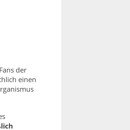
Fans der
chlich einen
 Organismus
es
lich