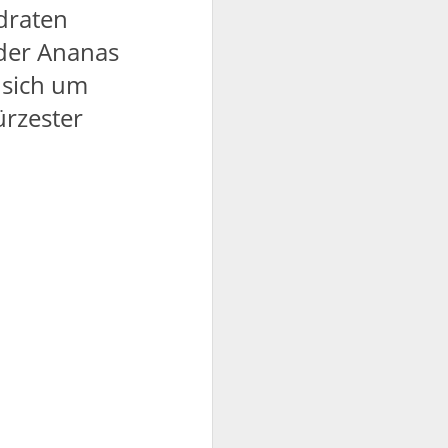
draten
 der Ananas
s sich um
ürzester