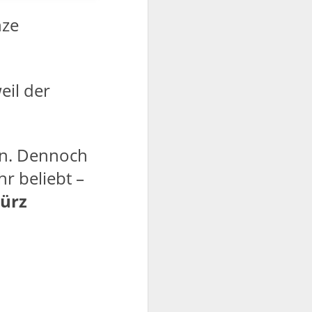
nze
eil der
en. Dennoch
hr beliebt –
ürz