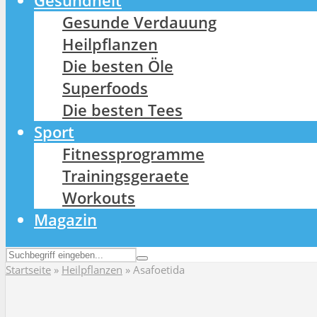
Gesundheit
Gesunde Verdauung
Heilpflanzen
Die besten Öle
Superfoods
Die besten Tees
Sport
Fitnessprogramme
Trainingsgeraete
Workouts
Magazin
Startseite
»
Heilpflanzen
»
Asafoetida