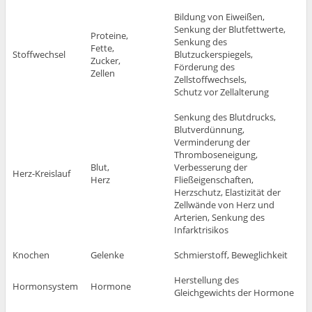
Bildung von Eiweißen,
Senkung der Blutfettwerte,
Proteine,
Senkung des
Fette,
Stoffwechsel
Blutzuckerspiegels,
Zucker,
Förderung des
Zellen
Zellstoffwechsels,
Schutz vor Zellalterung
Senkung des Blutdrucks,
Blutverdünnung,
Verminderung der
Thromboseneigung,
Blut,
Verbesserung der
Herz-Kreislauf
Herz
Fließeigenschaften,
Herzschutz, Elastizität der
Zellwände von Herz und
Arterien, Senkung des
Infarktrisikos
Knochen
Gelenke
Schmierstoff, Beweglichkeit
Herstellung des
Hormonsystem
Hormone
Gleichgewichts der Hormone