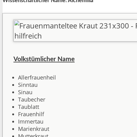
Wissenschaftlicher Name: Alchemilla
Volkstümlicher Name
Allerfrauenheil
Sinntau
Sinau
Taubecher
Taublatt
Frauenhilf
Immertau
Marienkraut
Mutterkraut