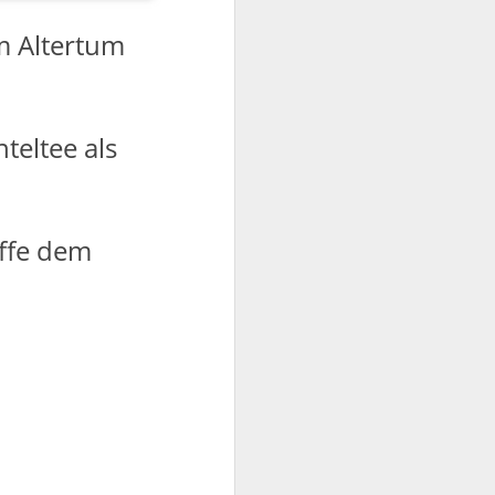
m Altertum
teltee als
offe dem