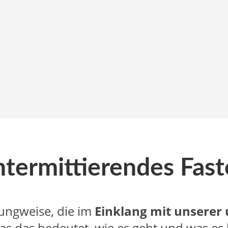
intermittierendes Fas
rungweise, die im
Einklang mit unserer 
was das bedeutet, wie es geht und was es 