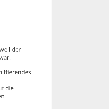
weil der
war.
uf die
en