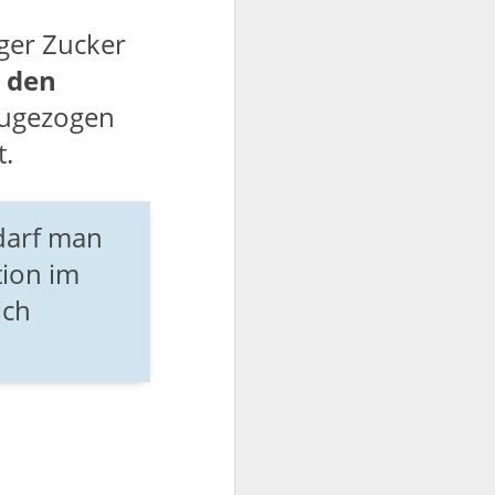
ger Zucker
s den
zugezogen
t.
darf man
tion im
ich