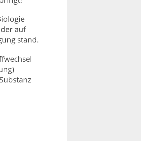
Biologie
 der auf
gung stand.
ffwechsel
ung)
 Substanz