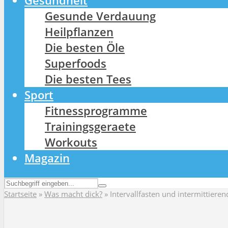
Gesundheit
Gesunde Verdauung
Heilpflanzen
Die besten Öle
Superfoods
Die besten Tees
Sport
Fitnessprogramme
Trainingsgeraete
Workouts
Magazin
Startseite
»
Was macht dick?
»
Intervallfasten und intermittiere