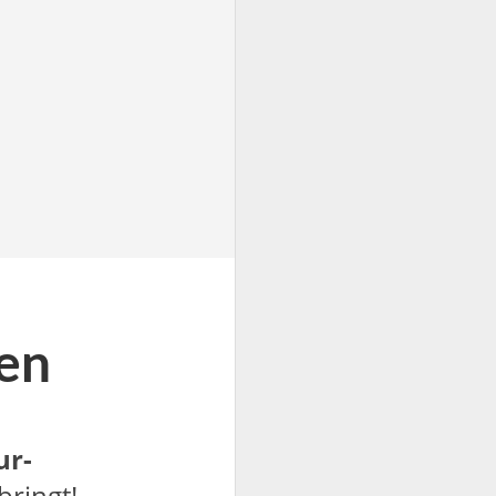
ten
ur-
bringt!