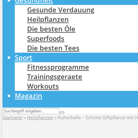
Gesundheit
Gesunde Verdauung
Heilpflanzen
Die besten Öle
Superfoods
Die besten Tees
Sport
Fitnessprogramme
Trainingsgeraete
Workouts
Magazin
Startseite
»
Heilpflanzen
»
Kuhschelle – Schöne Giftpflanze mit H