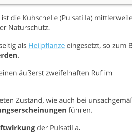
st die Kuhschelle (Pulsatilla) mittlerweil
er Naturschutz.
eitig als
Heilpflanze
eingesetzt, so zum B
erden
.
 einen äußerst zweifelhaften Ruf im
eten Zustand, wie auch bei unsachgemä
tungserscheinungen
führen.
iftwirkung
der Pulsatilla.