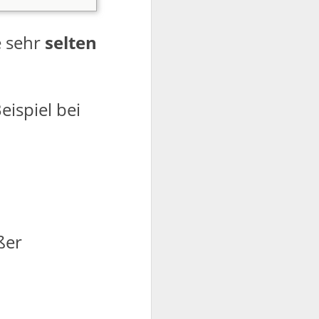
e sehr
selten
eispiel bei
ßer