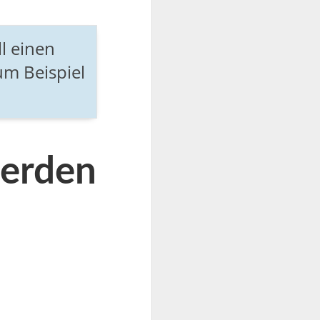
l einen
um Beispiel
werden