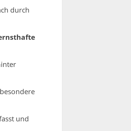
ach durch
ernsthafte
inter
nsbesondere
fasst und