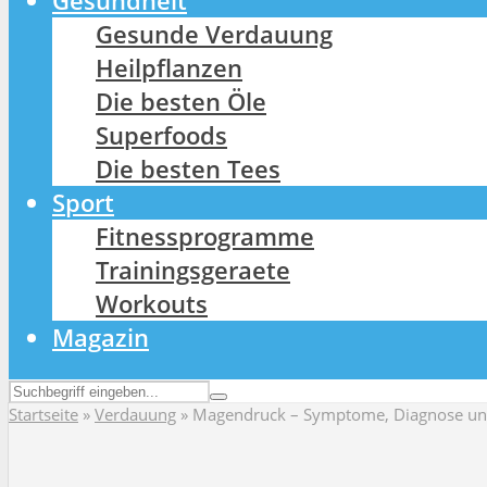
Gesundheit
Gesunde Verdauung
Heilpflanzen
Die besten Öle
Superfoods
Die besten Tees
Sport
Fitnessprogramme
Trainingsgeraete
Workouts
Magazin
Startseite
»
Verdauung
»
Magendruck – Symptome, Diagnose und 