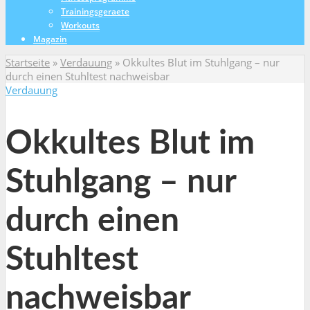
Trainingsgeraete
Workouts
Magazin
Startseite
»
Verdauung
»
Okkultes Blut im Stuhlgang – nur
durch einen Stuhltest nachweisbar
Verdauung
Okkultes Blut im
Stuhlgang – nur
durch einen
Stuhltest
nachweisbar