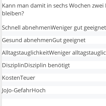
Kann man damit in sechs Wochen zwei 
bleiben?
Schnell abnehmen
Weniger gut geeignet
Gesund abnehmen
Gut geeignet
Alltagstauglichkeit
Weniger alltagstaugli
Disziplin
Disziplin benötigt
Kosten
Teuer
JoJo-Gefahr
Hoch