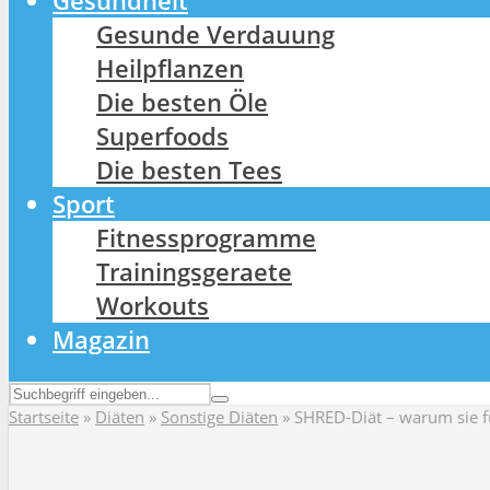
Gesundheit
Gesunde Verdauung
Heilpflanzen
Die besten Öle
Superfoods
Die besten Tees
Sport
Fitnessprogramme
Trainingsgeraete
Workouts
Magazin
Startseite
»
Diäten
»
Sonstige Diäten
»
SHRED-Diät – warum sie f