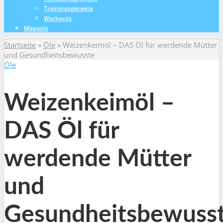
Trainingsgeraete
Workouts
Magazin
Startseite
»
Öle
»
Weizenkeimöl – DAS Öl für werdende Mütter
und Gesundheitsbewusste
Öle
Weizenkeimöl –
DAS Öl für
werdende Mütter
und
Gesundheitsbewuss