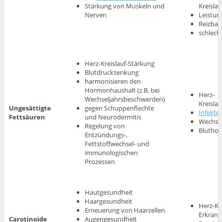
Stärkung von Muskeln und
Kreisla
Nerven
Leistu
Reizbar
schlech
Herz-Kreislauf-Stärkung
Blutdrucksenkung
harmonisieren den
Hormonhaushalt (z.B. bei
Herz-
Wechseljahrsbeschwerden)
Kreisla
Ungesättigte
gegen Schuppenflechte
Infekte
Fettsäuren
und Neurodermitis
Wechse
Regelung von
Blutho
Entzündungs-,
Fettstoffwechsel- und
immunologischen
Prozessen
Hautgesundheit
Haargesundheit
Herz-Kre
Erneuerung von Haarzellen
Erkran
Carotinoide
Augengesundheit