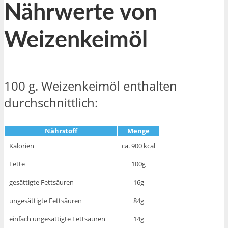
Nährwerte von
Weizenkeimöl
100 g. Weizenkeimöl enthalten
durchschnittlich:
Nährstoff
Menge
Kalorien
ca. 900 kcal
Fette
100g
gesättigte Fettsäuren
16g
ungesättigte Fettsäuren
84g
einfach ungesättigte Fettsäuren
14g