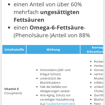
einen Anteil von über 60%
mehrfach
ungesättigten
Fettsäuren
einen
Omega-6-Fettsäure
-
(Phenolsäure-)Anteil von 88%
Korresp
Inhaltsstoffe
Wirkung
Erkrankung
Rücken
Verdau
Antioxidans (Zell- und
Konzent
Erbgut-Schutz)
vermind
unterstützt die
Muskel
Blutzirkulation
Infektan
hält die Gefäße von
schlech
Vitamin E
Ablagerungen sauber
Cholest
(Tocopherol)
Anti-Aging, Schutz vor
Durchb
vorzeitiger Hautalterung
Blutho
(s.a
Traubenkernextrakt
)
Herz-