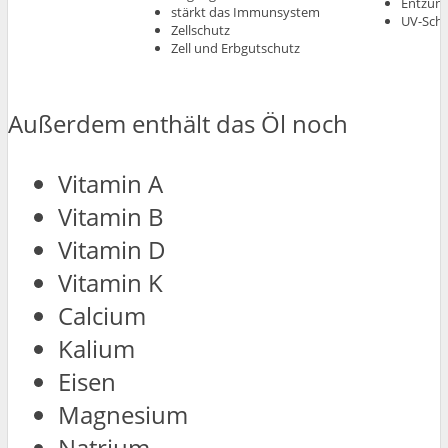
Entzün
stärkt das Immunsystem
UV-Sch
Zellschutz
Zell und Erbgutschutz
Außerdem enthält das Öl noch
Vitamin A
Vitamin B
Vitamin D
Vitamin K
Calcium
Kalium
Eisen
Magnesium
Natrium