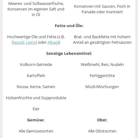
Meeres- und Süßwasserfische,
Konserven mit Saucen, Fisch in
Konserven im eigenen Saft und
Panade oder mariniert
in Öl
Fette und Öle:
Hochwertige Öle und Fette (z.B.
Brat- und Backfette mit hohem
Rapsöl
,
Leinöl
oder
Albaöl
)
Anteil an gesättigten Fettsäuren
Sonstige Lebensmittel:
Vollkorn-Getreide
Weißmehl, Reis, Nudeln
Kartoffeln
Fertiggerichte
Nüsse, Kerne, Samen
Müsli-Mischungen
Hülsenfrüchte und Sojaprodukte
Eier
Gemüse:
Obst:
Alle Gemüsesorten
Alle Obstsorten