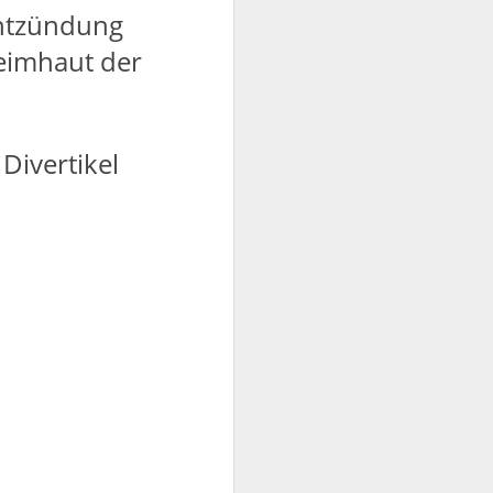
Entzündung
eimhaut der
Divertikel