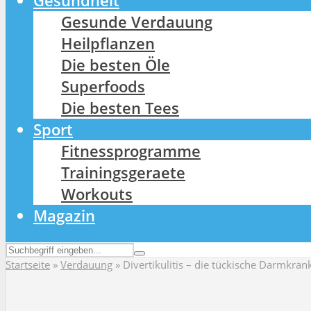
Gesundheit
Gesunde Verdauung
Heilpflanzen
Die besten Öle
Superfoods
Die besten Tees
Sport
Fitnessprogramme
Trainingsgeraete
Workouts
Magazin
Startseite
»
Verdauung
»
Divertikulitis – die tückische Darmkra