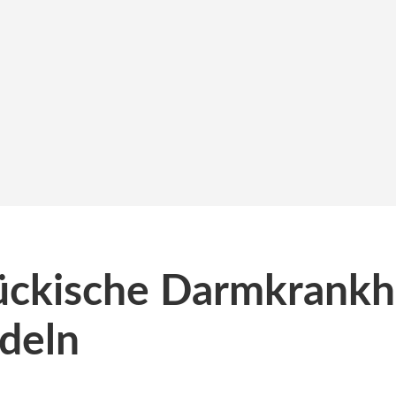
 tückische Darmkrankh
deln