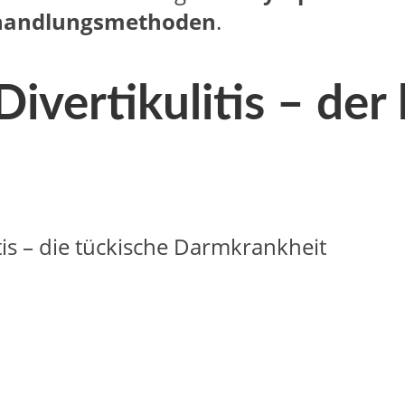
handlungsmethoden
.
ivertikulitis – der 